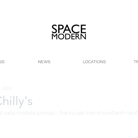
GS
NEWS
LOCATIONS
TR
, 2022
Chilly's
sada možete pronaći i franscuski brend sunčanih naočar