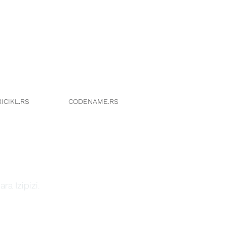
ICIKL.RS
CODENAME.RS
a Izipizi.