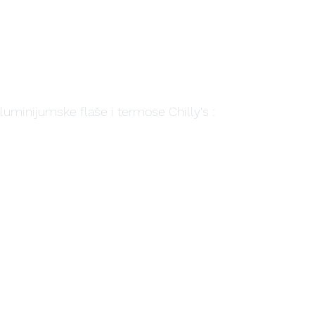
aluminijumske flaše i termose Chilly's :