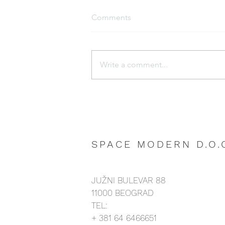
Comments
Write a comment...
SPACE MODERN D.O.
JUŽNI BULEVAR 88
11000 BEOGRAD
TEL:
+ 381 64 6466651