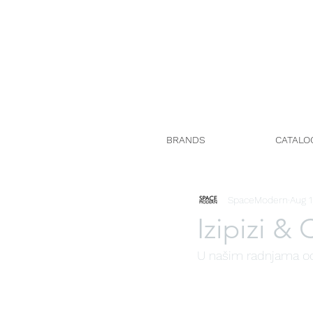
BRANDS
CATALO
SpaceModern
Aug 1
Izipizi & 
U našim radnjama od 